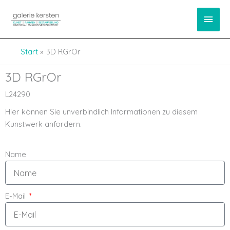
Zum
springen
Haup
Inhalt
springen
Start
3D RGrOr
3D RGrOr
L24290
Hier können Sie unverbindlich Informationen zu diesem
Kunstwerk anfordern.
Name
E-Mail