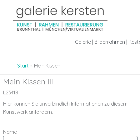
Inhalt
Zum
springen
Inhalt
springen
Galerie | Bilderrahmen | Res
Start
Mein Kissen III
Mein Kissen III
L23418
Hier können Sie unverbindlich Informationen zu diesem
Kunstwerk anfordern.
Name