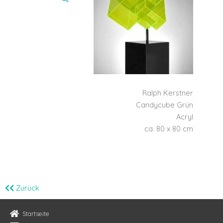
Ralph Kerstner
Candycube Grün
Acryl
ca. 80 x 80 cm
Zurück
Startseite