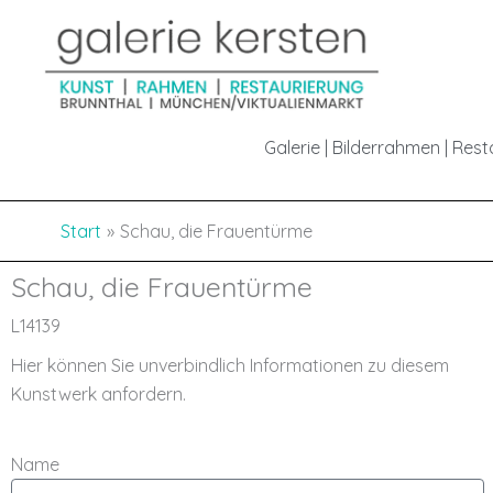
Inhalt
Zum
springen
Inhalt
springen
Galerie | Bilderrahmen | Res
Start
Schau, die Frauentürme
Schau, die Frauentürme
L14139
Hier können Sie unverbindlich Informationen zu diesem
Kunstwerk anfordern.
Name