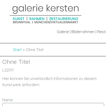
Inhalt
Zum
springen
Inhalt
springen
Galerie | Bilderrahmen | Res
Start
Ohne Titel
Ohne Titel
L22011
Hier können Sie unverbindlich Informationen zu diesem
Kunstwerk anfordern.
Name